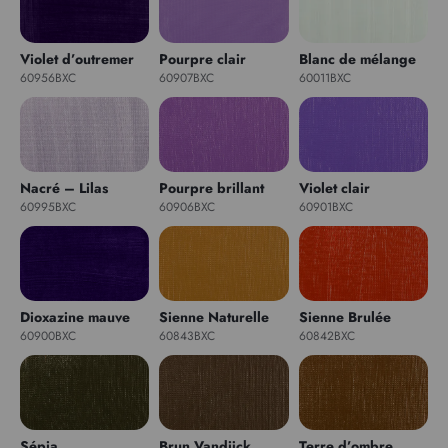
Violet d’outremer
Pourpre clair
Blanc de mélange
60956BXC
60907BXC
60011BXC
Nacré – Lilas
Pourpre brillant
Violet clair
60995BXC
60906BXC
60901BXC
Dioxazine mauve
Sienne Naturelle
Sienne Brulée
60900BXC
60843BXC
60842BXC
Sépia
Brun Vandijck
Terre d’ombre