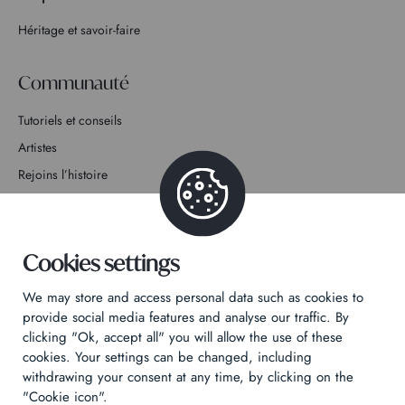
Héritage et savoir-faire
Communauté
Tutoriels et conseils
Artistes
Rejoins l’histoire
Contact
Cookies settings
We may store and access personal data such as cookies to
provide social media features and analyse our traffic. By
Politique de confidentialité
clicking "Ok, accept all" you will allow the use of these
cookies. Your settings can be changed, including
Mentions légales
withdrawing your consent at any time, by clicking on the
Technical & Legal informations
"Cookie icon".