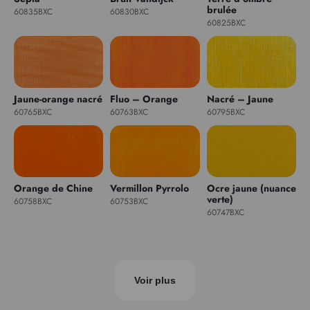
brulée
60835BXC
60830BXC
60825BXC
Jaune-orange nacré
Fluo – Orange
Nacré – Jaune
60765BXC
60763BXC
60795BXC
Orange de Chine
Vermillon Pyrrolo
Ocre jaune (nuance
verte)
60758BXC
60753BXC
60747BXC
Voir plus