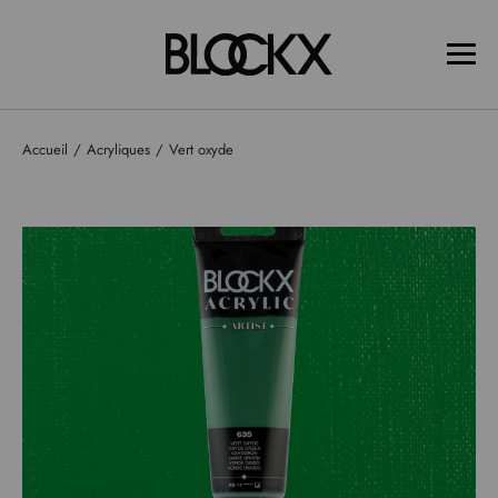
Accueil
Acryliques
Vert oxyde