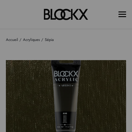
Accueil
Acryliques
Sépia