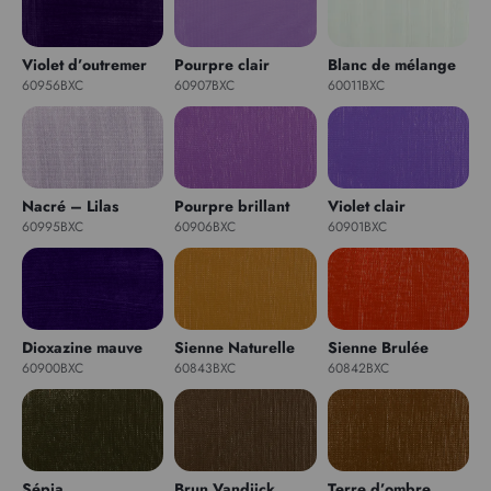
Violet d’outremer
Pourpre clair
Blanc de mélange
60956BXC
60907BXC
60011BXC
Nacré – Lilas
Pourpre brillant
Violet clair
60995BXC
60906BXC
60901BXC
Dioxazine mauve
Sienne Naturelle
Sienne Brulée
60900BXC
60843BXC
60842BXC
Sépia
Brun Vandijck
Terre d’ombre