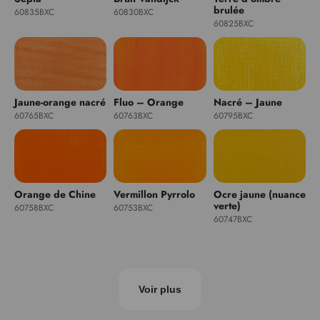
brulée
60835BXC
60830BXC
60825BXC
Jaune-orange nacré
Fluo – Orange
Nacré – Jaune
60765BXC
60763BXC
60795BXC
Orange de Chine
Vermillon Pyrrolo
Ocre jaune (nuance
verte)
60758BXC
60753BXC
60747BXC
Voir plus