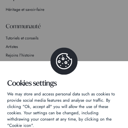
Héritage et savoir-faire
Communauté
Tutoriels et conseils
Artistes
Rejoins l’histoire
Contact
Cookies settings
We may store and access personal data such as cookies to
provide social media features and analyse our traffic. By
Politique de confidentialité
clicking "Ok, accept all" you will allow the use of these
cookies. Your settings can be changed, including
Mentions légales
withdrawing your consent at any time, by clicking on the
Technical & Legal informations
"Cookie icon".