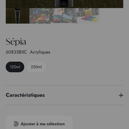
Sépia
60835BXC
Acryliques
120ml
250ml
Caractéristiques
Indice pigmentaire
PO 36 - PBl 7 - PY 42
Transparence
1
Ajouter à ma sélection