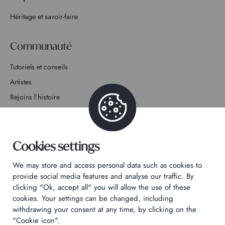
Héritage et savoir-faire
Communauté
Tutoriels et conseils
Artistes
Rejoins l’histoire
Contact
Cookies settings
We may store and access personal data such as cookies to
provide social media features and analyse our traffic. By
Politique de confidentialité
clicking "Ok, accept all" you will allow the use of these
cookies. Your settings can be changed, including
Mentions légales
withdrawing your consent at any time, by clicking on the
Technical & Legal informations
"Cookie icon".