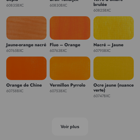
brulée
60835BXC
60830BXC
60825BXC
Jaune-orange nacré
Fluo – Orange
Nacré – Jaune
60765BXC
60763BXC
60795BXC
Orange de Chine
Vermillon Pyrrolo
Ocre jaune (nuance
verte)
60758BXC
60753BXC
60747BXC
Voir plus