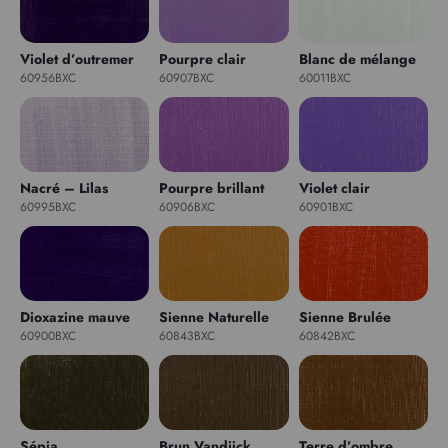
Violet d’outremer
Pourpre clair
Blanc de mélange
60956BXC
60907BXC
60011BXC
Nacré – Lilas
Pourpre brillant
Violet clair
60995BXC
60906BXC
60901BXC
Dioxazine mauve
Sienne Naturelle
Sienne Brulée
60900BXC
60843BXC
60842BXC
Sépia
Brun Vandijck
Terre d’ombre