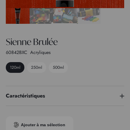
Sienne Brulée
60842BXC
Acryliques
120ml
250ml
500ml
Caractéristiques
Indice pigmentaire
PY 83 - PR 101
Transparence
1
Ajouter à ma sélection