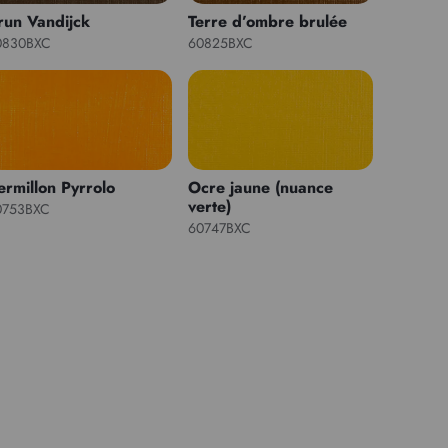
run Vandijck
Terre d’ombre brulée
0830BXC
60825BXC
ermillon Pyrrolo
Ocre jaune (nuance
verte)
0753BXC
60747BXC