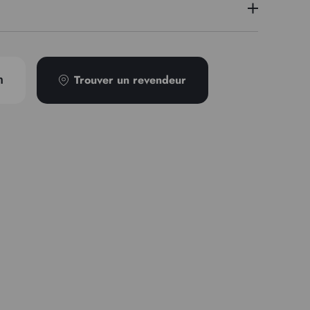
Pigment iridescent - PV 23
2
Trouver un revendeur
n