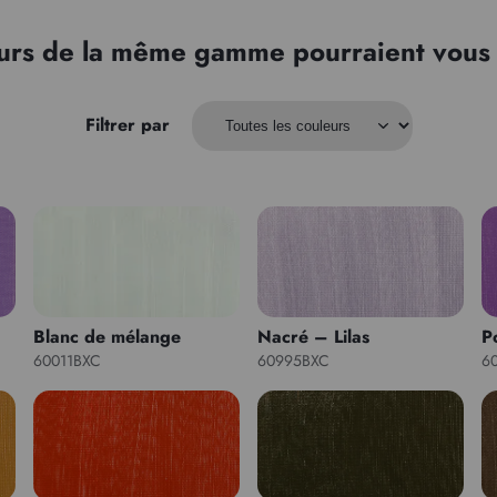
urs de la même gamme pourraient vous 
Filtrer par
Blanc de mélange
Nacré – Lilas
P
60011BXC
60995BXC
6