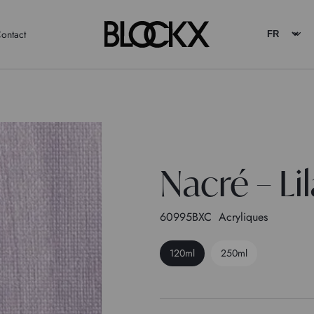
ontact
Nacré – Li
60995BXC
Acryliques
120ml
250ml