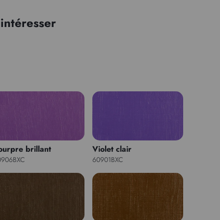
intéresser
ourpre brillant
Violet clair
0906BXC
60901BXC