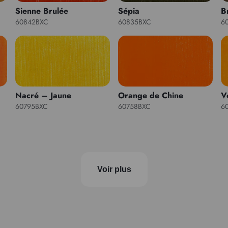
Sienne Brulée
Sépia
B
60842BXC
60835BXC
6
Nacré – Jaune
Orange de Chine
V
60795BXC
60758BXC
6
Voir plus