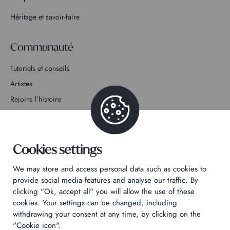
Héritage et savoir-faire
Communauté
Tutoriels et conseils
Artistes
Rejoins l’histoire
Contact
Cookies settings
We may store and access personal data such as cookies to
provide social media features and analyse our traffic. By
Politique de confidentialité
clicking "Ok, accept all" you will allow the use of these
cookies. Your settings can be changed, including
Mentions légales
withdrawing your consent at any time, by clicking on the
Technical & Legal informations
"Cookie icon".