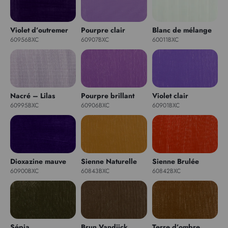
Violet d’outremer
Pourpre clair
Blanc de mélange
60956BXC
60907BXC
60011BXC
Nacré – Lilas
Pourpre brillant
Violet clair
60995BXC
60906BXC
60901BXC
Dioxazine mauve
Sienne Naturelle
Sienne Brulée
60900BXC
60843BXC
60842BXC
Sépia
Brun Vandijck
Terre d’ombre