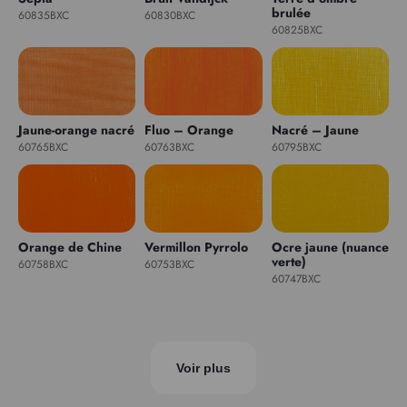
brulée
60835BXC
60830BXC
60825BXC
Jaune-orange nacré
Fluo – Orange
Nacré – Jaune
60765BXC
60763BXC
60795BXC
Orange de Chine
Vermillon Pyrrolo
Ocre jaune (nuance
verte)
60758BXC
60753BXC
60747BXC
Voir plus