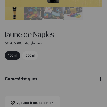
Jaune de Naples
60706BXC
Acryliques
120ml
250ml
Caractéristiques
Indice pigmentaire
PW 6 - PY 42
Transparence
1
Ajouter à ma sélection