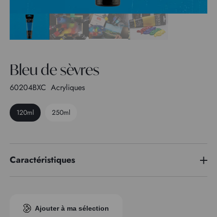
Bleu de sèvres
60204BXC
Acryliques
120ml
250ml
Caractéristiques
Indice pigmentaire
PW 6 - PB 15:3
Transparence
1
Ajouter à ma sélection