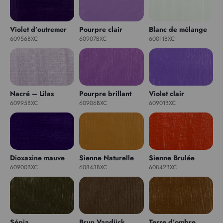
Violet d’outremer
Pourpre clair
Blanc de mélange
60956BXC
60907BXC
60011BXC
Nacré – Lilas
Pourpre brillant
Violet clair
60995BXC
60906BXC
60901BXC
Dioxazine mauve
Sienne Naturelle
Sienne Brulée
60900BXC
60843BXC
60842BXC
Sépia
Brun Vandijck
Terre d’ombre