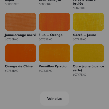
brulée
60835BXC
60830BXC
60825BXC
Jaune-orange nacré
Fluo – Orange
Nacré – Jaune
60765BXC
60763BXC
60795BXC
Orange de Chine
Vermillon Pyrrolo
Ocre jaune (nuance
verte)
60758BXC
60753BXC
60747BXC
Voir plus