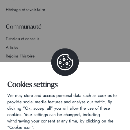
Héritage et savoir-faire
Communauté
Tutoriels et conseils
Artistes
Rejoins l’histoire
Contact
Cookies settings
We may store and access personal data such as cookies to
provide social media features and analyse our traffic. By
Politique de confidentialité
clicking "Ok, accept all" you will allow the use of these
cookies. Your settings can be changed, including
Mentions légales
withdrawing your consent at any time, by clicking on the
Technical & Legal informations
"Cookie icon".