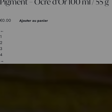
Pigment – Ocre d’Or 100 ml / 55 g
€
0.00
Ajouter au panier
←
1
2
3
4
→