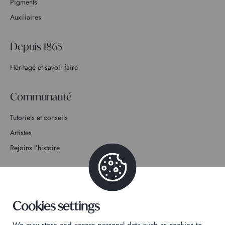
Pigments
Auxiliaires
Depuis 1865
Héritage et savoir-faire
Communauté
Tutoriels et conseils
Artistes
Rejoins l’histoire
Contact
Cookies settings