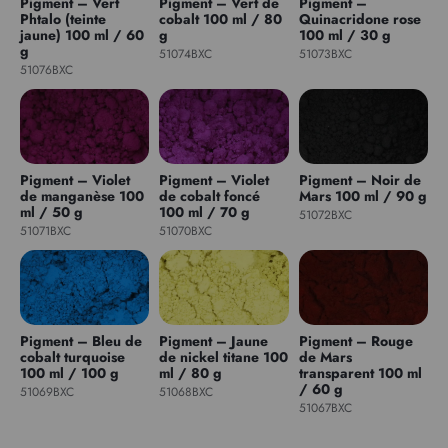
Pigment – Vert
Pigment – Vert de
Pigment –
Phtalo (teinte
cobalt 100 ml / 80
Quinacridone rose
jaune) 100 ml / 60
g
100 ml / 30 g
g
51074BXC
51073BXC
51076BXC
Pigment – Violet
Pigment – Violet
Pigment – Noir de
de manganèse 100
de cobalt foncé
Mars 100 ml / 90 g
ml / 50 g
100 ml / 70 g
51072BXC
51071BXC
51070BXC
Pigment – Bleu de
Pigment – Jaune
Pigment – Rouge
cobalt turquoise
de nickel titane 100
de Mars
100 ml / 100 g
ml / 80 g
transparent 100 ml
/ 60 g
51069BXC
51068BXC
51067BXC