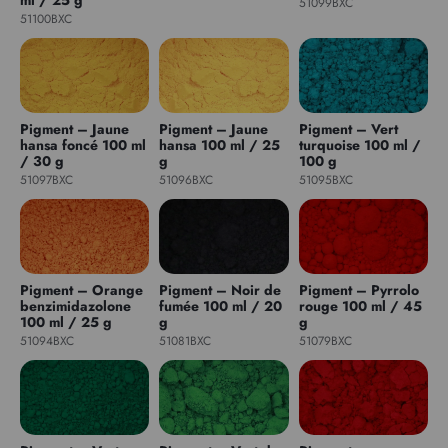
51099BXC
51100BXC
Pigment – Jaune
Pigment – Jaune
Pigment – Vert
hansa foncé 100 ml
hansa 100 ml / 25
turquoise 100 ml /
/ 30 g
g
100 g
51097BXC
51096BXC
51095BXC
Pigment – Orange
Pigment – Noir de
Pigment – Pyrrolo
benzimidazolone
fumée 100 ml / 20
rouge 100 ml / 45
100 ml / 25 g
g
g
51094BXC
51081BXC
51079BXC