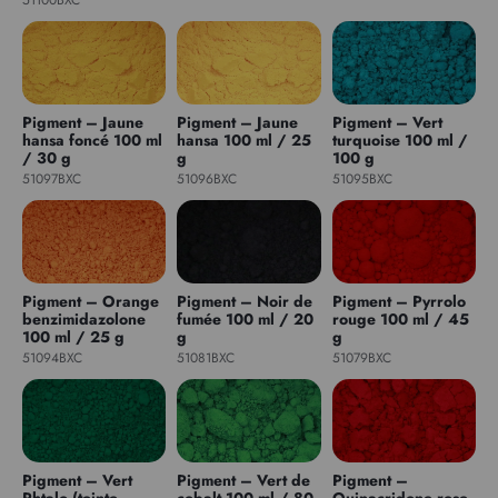
Pigment – Jaune
Pigment – Jaune
Pigment – Vert
hansa foncé 100 ml
hansa 100 ml / 25
turquoise 100 ml /
/ 30 g
g
100 g
51097BXC
51096BXC
51095BXC
Pigment – Orange
Pigment – Noir de
Pigment – Pyrrolo
benzimidazolone
fumée 100 ml / 20
rouge 100 ml / 45
100 ml / 25 g
g
g
51094BXC
51081BXC
51079BXC
Pigment – Vert
Pigment – Vert de
Pigment –
Phtalo (teinte
cobalt 100 ml / 80
Quinacridone rose