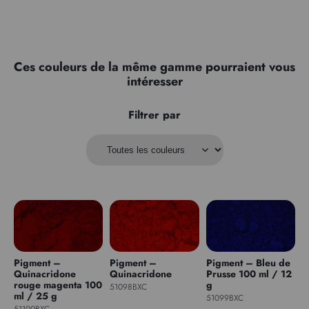
Ces couleurs de la même gamme pourraient vous
intéresser
Filtrer par
Pigment –
Pigment –
Pigment – Bleu de
Quinacridone
Quinacridone
Prusse 100 ml / 12
rouge magenta 100
g
51098BXC
ml / 25 g
51099BXC
51100BXC