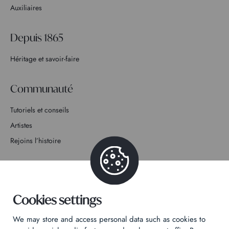
Auxiliaires
Depuis 1865
Héritage et savoir-faire
Communauté
Tutoriels et conseils
Artistes
Rejoins l’histoire
Contact
Cookies settings
We may store and access personal data such as cookies to
Politique de confidentialité