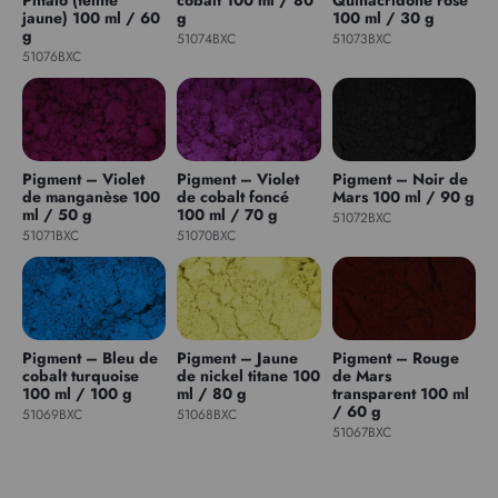
jaune) 100 ml / 60
g
100 ml / 30 g
g
51074BXC
51073BXC
51076BXC
Pigment – Violet
Pigment – Violet
Pigment – Noir de
de manganèse 100
de cobalt foncé
Mars 100 ml / 90 g
ml / 50 g
100 ml / 70 g
51072BXC
51071BXC
51070BXC
Pigment – Bleu de
Pigment – Jaune
Pigment – Rouge
cobalt turquoise
de nickel titane 100
de Mars
100 ml / 100 g
ml / 80 g
transparent 100 ml
/ 60 g
51069BXC
51068BXC
51067BXC