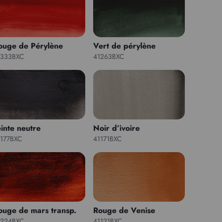
ouge de Pérylène
Vert de pérylène
1333BXC
41263BXC
einte neutre
Noir d’ivoire
1177BXC
41171BXC
ouge de mars transp.
Rouge de Venise
1224BXC
41121BXC