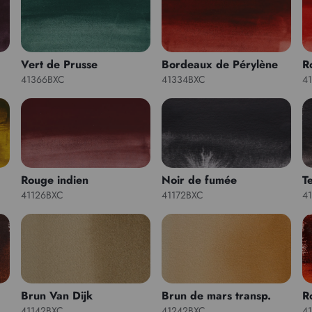
Vert de Prusse
Bordeaux de Pérylène
R
41366BXC
41334BXC
4
Rouge indien
Noir de fumée
T
41126BXC
41172BXC
4
Brun Van Dijk
Brun de mars transp.
R
41142BXC
41242BXC
4