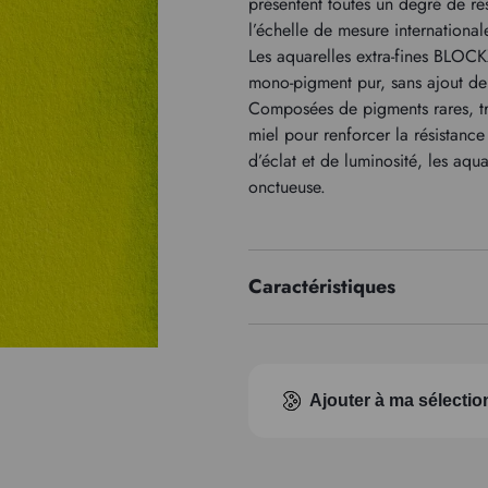
présentent toutes un degré de ré
l’échelle de mesure internationa
Les aquarelles extra-fines BLOCKX
mono-pigment pur, sans ajout de 
Composées de pigments rares, t
miel pour renforcer la résistanc
d’éclat et de luminosité, les aqu
onctueuse.
Caractéristiques
Série de prix
Indice pigmentaire
Ajouter à ma sélectio
Transparence
Type