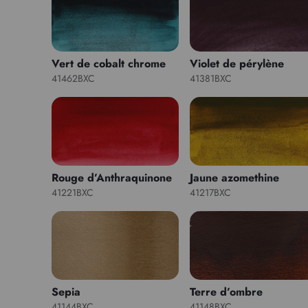
Vert de cobalt chrome
Violet de pérylène
41462BXC
41381BXC
Rouge d’Anthraquinone
Jaune azomethine
41221BXC
41217BXC
Sepia
Terre d’ombre
41144BXC
41148BXC