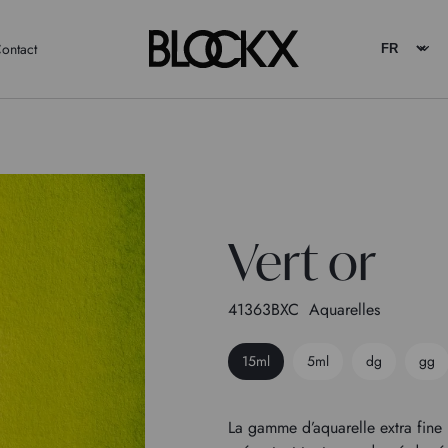
ontact
Vert or
41363BXC
Aquarelles
15ml
5ml
dg
gg
La gamme d’aquarelle extra fin