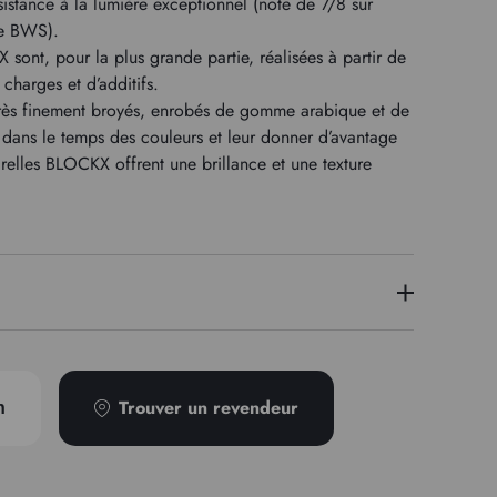
sistance à la lumière exceptionnel (note de 7/8 sur
le BWS).
 sont, pour la plus grande partie, réalisées à partir de
charges et d’additifs.
rès finement broyés, enrobés de gomme arabique et de
e dans le temps des couleurs et leur donner d’avantage
arelles BLOCKX offrent une brillance et une texture
3
PY154 PG36
Trouver un revendeur
n
Transparent
Semi-granuleux