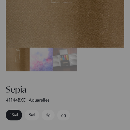
Sepia
41144BXC
Aquarelles
15ml
5ml
dg
gg