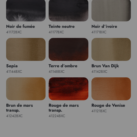
Noir de fumée
Teinte neutre
Noir d’ivoire
41172BXC
41177BXC
41171BXC
Sepia
Terre d’ombre
Brun Van Dijk
41144BXC
41148BXC
41142BXC
Brun de mars
Rouge de mars
Rouge de Venise
transp.
transp.
41121BXC
41242BXC
41224BXC