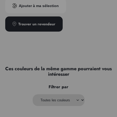
Indice pigmentaire
PBr7 PBk11
Ajouter à ma sélection
Transparence
Semi-transparent
Type
Granuleux
Trouver un revendeur
Ces couleurs de la même gamme pourraient vous
intéresser
Filtrer par