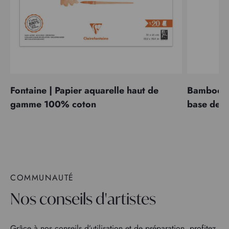
Fontaine | Papier aquarelle haut de
Bamboo | 
gamme 100% coton
base de 
COMMUNAUTÉ
Nos conseils d'artistes
Grâce à nos conseils d’utilisation et de préparation, profitez