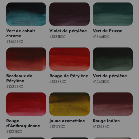
Vert de cobalt
Violet de pérylène
Vert de Prusse
chrome
41381BXC
41366BXC
41462BXC
Bordeaux de
Rouge de Pérylène
Vert de pérylène
Pérylène
41333BXC
41263BXC
41334BXC
Rouge
Jaune azomethine
Rouge indien
d’Anthraquinone
41217BXC
41126BXC
41221BXC