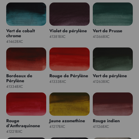
Vert de cobalt
Violet de pérylène
Vert de Prusse
chrome
41381BXC
41366BXC
41462BXC
Bordeaux de
Rouge de Pérylène
Vert de pérylène
Pérylène
41333BXC
41263BXC
41334BXC
Rouge
Jaune azomethine
Rouge indien
d’Anthraquinone
41217BXC
41126BXC
41221BXC