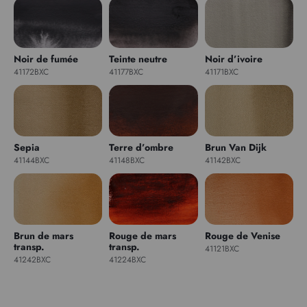
Noir de fumée
Teinte neutre
Noir d’ivoire
41172BXC
41177BXC
41171BXC
Sepia
Terre d’ombre
Brun Van Dijk
41144BXC
41148BXC
41142BXC
Brun de mars
Rouge de mars
Rouge de Venise
transp.
transp.
41121BXC
41242BXC
41224BXC