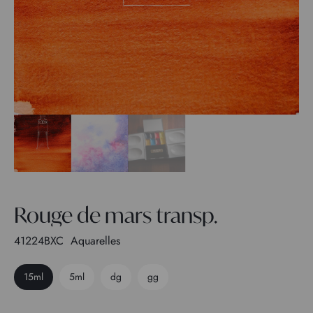
Rouge de mars transp.
41224BXC
Aquarelles
15ml
5ml
dg
gg