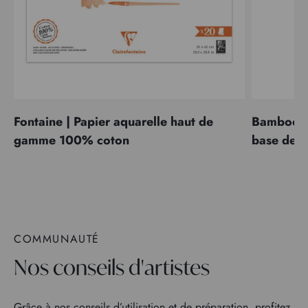
Fontaine | Papier aquarelle haut de
Bamboo | 
gamme 100% coton
base de 
COMMUNAUTÉ
Nos conseils d'artistes
Grâce à nos conseils d’utilisation et de préparation, profitez