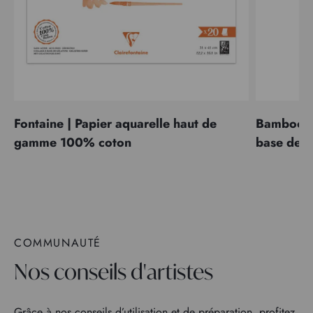
Fontaine | Papier aquarelle haut de
Bamboo | 
gamme 100% coton
base de 
COMMUNAUTÉ
Nos conseils d'artistes
Grâce à nos conseils d’utilisation et de préparation, profitez