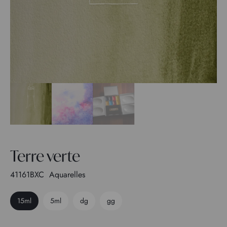
Terre verte
41161BXC
Aquarelles
15ml
5ml
dg
gg