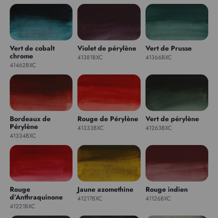
Vert de cobalt
Violet de pérylène
Vert de Prusse
chrome
41381BXC
41366BXC
41462BXC
Bordeaux de
Rouge de Pérylène
Vert de pérylène
Pérylène
41333BXC
41263BXC
41334BXC
Rouge
Jaune azomethine
Rouge indien
d’Anthraquinone
41217BXC
41126BXC
41221BXC