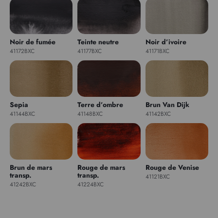
Noir de fumée
Teinte neutre
Noir d’ivoire
41172BXC
41177BXC
41171BXC
Sepia
Terre d’ombre
Brun Van Dijk
41144BXC
41148BXC
41142BXC
Brun de mars
Rouge de mars
Rouge de Venise
transp.
transp.
41121BXC
41242BXC
41224BXC