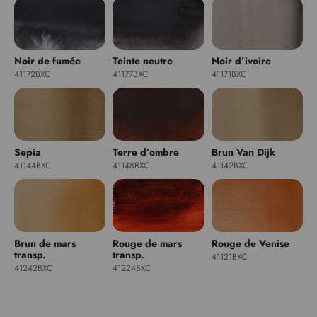
Noir de fumée
Teinte neutre
Noir d’ivoire
41172BXC
41177BXC
41171BXC
Sepia
Terre d’ombre
Brun Van Dijk
41144BXC
41148BXC
41142BXC
Brun de mars
Rouge de mars
Rouge de Venise
transp.
transp.
41121BXC
41242BXC
41224BXC