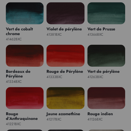
Vert de cobalt
Violet de pérylène
Vert de Prusse
chrome
41381BXC
41366BXC
41462BXC
Bordeaux de
Rouge de Pérylène
Vert de pérylène
Pérylène
41333BXC
41263BXC
41334BXC
Rouge
Jaune azomethine
Rouge indien
d’Anthraquinone
41217BXC
41126BXC
41221BXC