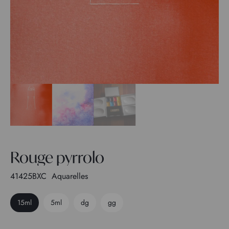
Rouge pyrrolo
41425BXC
Aquarelles
15ml
5ml
dg
gg