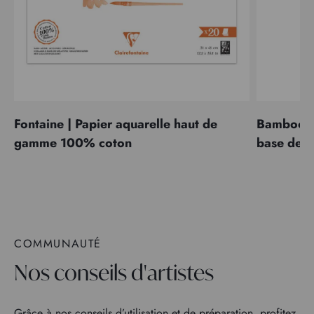
Fontaine | Papier aquarelle haut de
Bamboo | 
gamme 100% coton
base de 
COMMUNAUTÉ
Nos conseils d'artistes
Grâce à nos conseils d’utilisation et de préparation, profitez