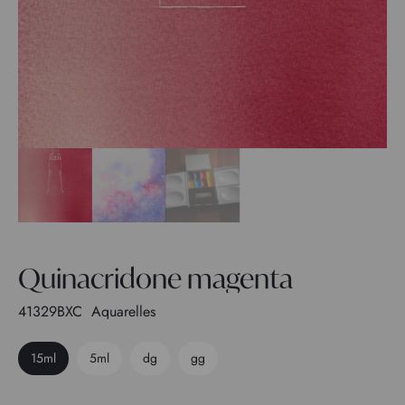
Quinacridone magenta
41329BXC
Aquarelles
15ml
5ml
dg
gg