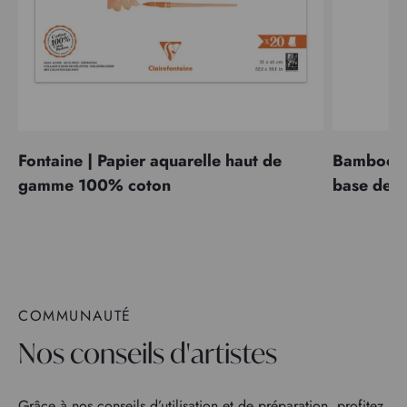
Fontaine | Papier aquarelle haut de
Bamboo | 
gamme 100% coton
base de 
COMMUNAUTÉ
Nos conseils d'artistes
Grâce à nos conseils d’utilisation et de préparation, profitez