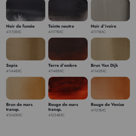
Noir de fumée
Teinte neutre
Noir d’ivoire
41172BXC
41177BXC
41171BXC
Sepia
Terre d’ombre
Brun Van Dijk
41144BXC
41148BXC
41142BXC
Brun de mars
Rouge de mars
Rouge de Venise
transp.
transp.
41121BXC
41242BXC
41224BXC