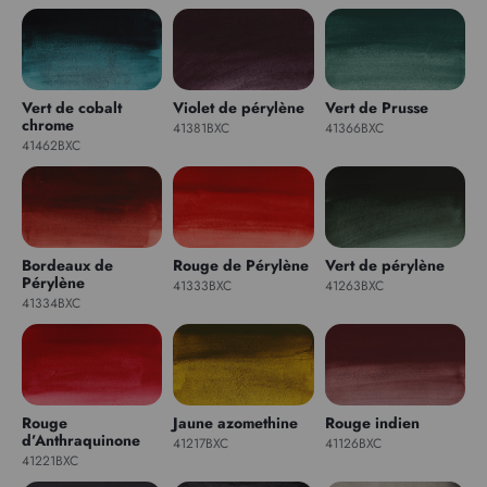
Vert de cobalt
Violet de pérylène
Vert de Prusse
chrome
41381BXC
41366BXC
41462BXC
Bordeaux de
Rouge de Pérylène
Vert de pérylène
Pérylène
41333BXC
41263BXC
41334BXC
Rouge
Jaune azomethine
Rouge indien
d’Anthraquinone
41217BXC
41126BXC
41221BXC