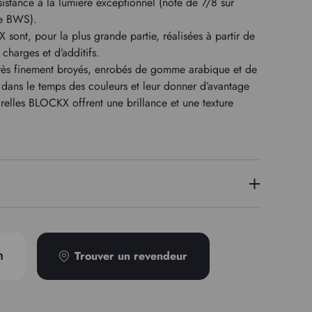
sistance à la lumière exceptionnel (note de 7/8 sur
le BWS).
 sont, pour la plus grande partie, réalisées à partir de
charges et d’additifs.
rès finement broyés, enrobés de gomme arabique et de
e dans le temps des couleurs et leur donner d’avantage
arelles BLOCKX offrent une brillance et une texture
4
PB28 PB15
Trouver un revendeur
n
Transparent
Semi-granuleux