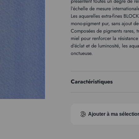
présentent toutes un degré de ré
l’échelle de mesure internationa
Les aquarelles extra-fines BLOCKX
mono-pigment pur, sans ajout de 
Composées de pigments rares, t
miel pour renforcer la résistanc
d’éclat et de luminosité, les aqu
onctueuse.
Caractéristiques
Série de prix
Indice pigmentaire
Ajouter à ma sélectio
Transparence
Type