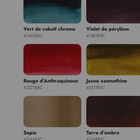
Vert de cobalt chrome
Violet de pérylène
41462BXC
41381BXC
Rouge d’Anthraquinone
Jaune azomethine
41221BXC
41217BXC
Sepia
Terre d’ombre
41144BXC
41148BXC