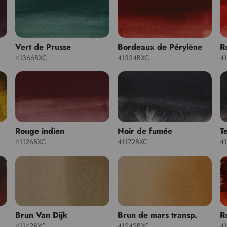
Vert de Prusse
Bordeaux de Pérylène
R
41366BXC
41334BXC
4
Rouge indien
Noir de fumée
T
41126BXC
41172BXC
4
Brun Van Dijk
Brun de mars transp.
R
41142BXC
41242BXC
4