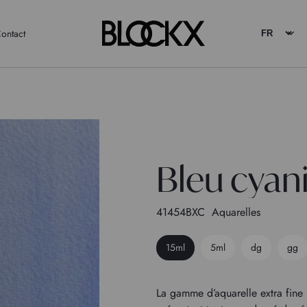
ontact
Bleu cyan
41454BXC
Aquarelles
15ml
5ml
dg
gg
La gamme d’aquarelle extra fin