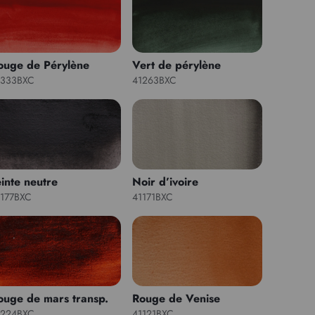
ouge de Pérylène
Vert de pérylène
1333BXC
41263BXC
einte neutre
Noir d’ivoire
1177BXC
41171BXC
ouge de mars transp.
Rouge de Venise
1224BXC
41121BXC