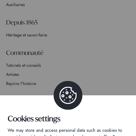
Auxiliaires
Depuis 1865
Héritage et savoir-faire
Communauté
Tutoriels et conseils
Artistes
Rejoins l’histoire
Contact
Cookies settings
We may store and access personal data such as cookies to
Politique de confidentialité