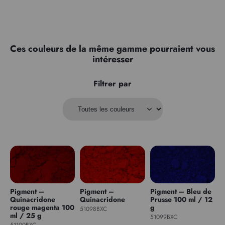
Ces couleurs de la même gamme pourraient vous
intéresser
Filtrer par
Pigment –
Pigment –
Pigment – Bleu de
Quinacridone
Quinacridone
Prusse 100 ml / 12
rouge magenta 100
g
51098BXC
ml / 25 g
51099BXC
51100BXC