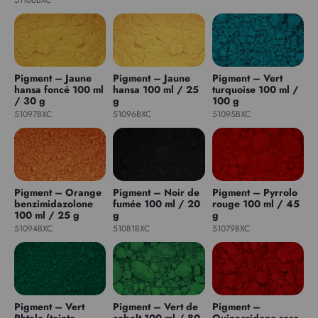
Pigment – Jaune
Pigment – Jaune
Pigment – Vert
hansa foncé 100 ml
hansa 100 ml / 25
turquoise 100 ml /
/ 30 g
g
100 g
51097BXC
51096BXC
51095BXC
Pigment – Orange
Pigment – Noir de
Pigment – Pyrrolo
benzimidazolone
fumée 100 ml / 20
rouge 100 ml / 45
100 ml / 25 g
g
g
51094BXC
51081BXC
51079BXC
Pigment – Vert
Pigment – Vert de
Pigment –
Phtalo (teinte
cobalt 100 ml / 80
Quinacridone rose