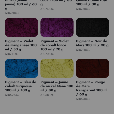
jaune) 100 ml / 60
g
100 ml / 30 g
g
51074BXC
51073BXC
51076BXC
Pigment – Violet
Pigment – Violet
Pigment – Noir de
de manganèse 100
de cobalt foncé
Mars 100 ml / 90 g
ml / 50 g
100 ml / 70 g
51072BXC
51071BXC
51070BXC
Pigment – Bleu de
Pigment – Jaune
Pigment – Rouge
cobalt turquoise
de nickel titane 100
de Mars
100 ml / 100 g
ml / 80 g
transparent 100 ml
/ 60 g
51069BXC
51068BXC
51067BXC