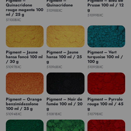
Pigment –
Pigment –
Pigment – Bleu de
Quinacridone
Quinacridone
Prusse 100 ml / 12
rouge magenta 100
g
51098BXC
ml / 25 g
51099BXC
51100BXC
Pigment – Jaune
Pigment – Jaune
Pigment – Vert
hansa foncé 100 ml
hansa 100 ml / 25
turquoise 100 ml /
/ 30 g
g
100 g
51097BXC
51096BXC
51095BXC
Pigment – Orange
Pigment – Noir de
Pigment – Pyrrolo
benzimidazolone
fumée 100 ml / 20
rouge 100 ml / 45
100 ml / 25 g
g
g
51094BXC
51081BXC
51079BXC