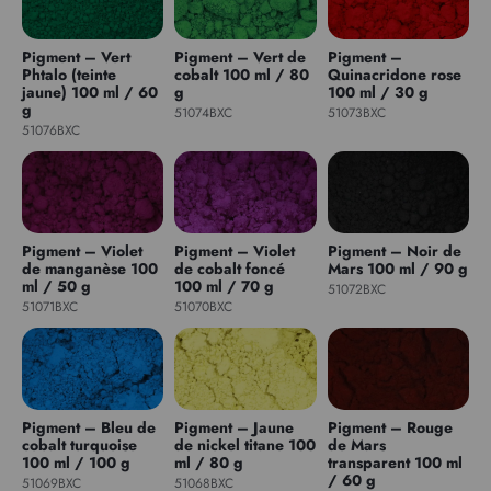
Pigment – Vert
Pigment – Vert de
Pigment –
Phtalo (teinte
cobalt 100 ml / 80
Quinacridone rose
jaune) 100 ml / 60
g
100 ml / 30 g
g
51074BXC
51073BXC
51076BXC
Pigment – Violet
Pigment – Violet
Pigment – Noir de
de manganèse 100
de cobalt foncé
Mars 100 ml / 90 g
ml / 50 g
100 ml / 70 g
51072BXC
51071BXC
51070BXC
Pigment – Bleu de
Pigment – Jaune
Pigment – Rouge
cobalt turquoise
de nickel titane 100
de Mars
100 ml / 100 g
ml / 80 g
transparent 100 ml
/ 60 g
51069BXC
51068BXC