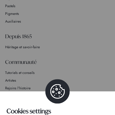
Pastels
Pigments
Auxiliaires
Depuis 1865
Héritage et savoir-faire
Communauté
Tutoriels et conseils
Artistes
Rejoins l’histoire
Contact
Cookies settings