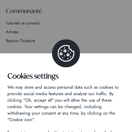
Communauté
Tutoriels et conseils
Artistes
Rejoins l’histoire
Contact
Cookies settings
We may store and access personal data such as cookies to
Politique de confidentialité
provide social media features and analyse our traffic. By
clicking "Ok, accept all" you will allow the use of these
Mentions légales
cookies. Your settings can be changed, including
Technical & Legal informations
withdrawing your consent at any time, by clicking on the
"Cookie icon".
Made by
Izhak