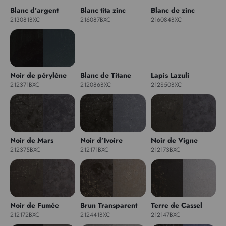
Blanc d’argent
Blanc tita zinc
Blanc de zinc
213081BXC
216087BXC
216084BXC
Noir de pérylène
Blanc de Titane
Lapis Lazuli
212371BXC
212086BXC
212S50BXC
Noir de Mars
Noir d’Ivoire
Noir de Vigne
212375BXC
212171BXC
212173BXC
Noir de Fumée
Brun Transparent
Terre de Cassel
212172BXC
212441BXC
212147BXC