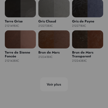
Terre Grise
Gris Chaud
Gris de Payne
212149BXC
212273BXC
212271BXC
Terre de Sienne
Brun de Mars
Brun de Mars
Foncée
Transparent
212341BXC
212143BXC
212243BXC
Voir plus