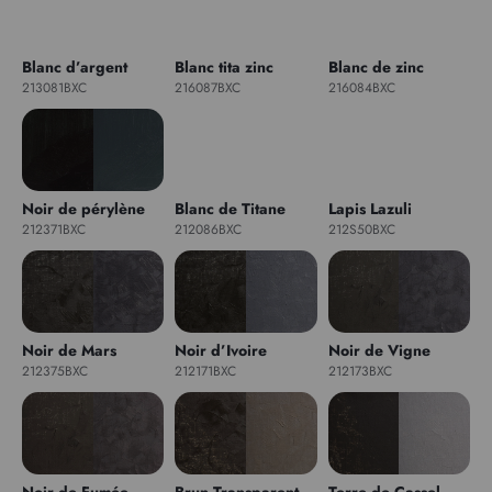
Blanc d’argent
Blanc tita zinc
Blanc de zinc
213081BXC
216087BXC
216084BXC
Noir de pérylène
Blanc de Titane
Lapis Lazuli
212371BXC
212086BXC
212S50BXC
Noir de Mars
Noir d’Ivoire
Noir de Vigne
212375BXC
212171BXC
212173BXC
Noir de Fumée
Brun Transparent
Terre de Cassel