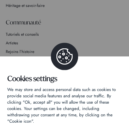
Héritage et savoir-faire
Communauté
Tutoriels et conseils
Artistes
Rejoins l’histoire
Contact
Cookies settings
We may store and access personal data such as cookies to
provide social media features and analyse our traffic. By
Politique de confidentialité
clicking "Ok, accept all" you will allow the use of these
cookies. Your settings can be changed, including
Mentions légales
withdrawing your consent at any time, by clicking on the
Technical & Legal informations
"Cookie icon".