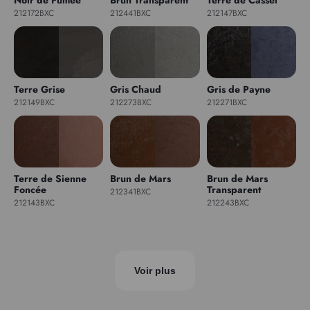
212172BXC
212441BXC
212147BXC
Terre Grise
Gris Chaud
Gris de Payne
212149BXC
212273BXC
212271BXC
Terre de Sienne
Brun de Mars
Brun de Mars
Foncée
Transparent
212341BXC
212143BXC
212243BXC
Voir plus