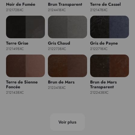
Noir de Fumée
Brun Transparent
Terre de Cassel
212172BXC
212441BXC
212147BXC
Terre Grise
Gris Chaud
Gris de Payne
212149BXC
212273BXC
212271BXC
Terre de Sienne
Brun de Mars
Brun de Mars
Foncée
Transparent
212341BXC
212143BXC
212243BXC
Voir plus