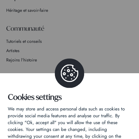
Héritage et savoir-faire
Communauté
Tutoriels et conseils
Artistes
Rejoins l’histoire
Contact
Cookies settings
We may store and access personal data such as cookies to
Politique de confidentialité
provide social media features and analyse our traffic. By
clicking "Ok, accept all" you will allow the use of these
Mentions légales
cookies. Your settings can be changed, including
Technical & Legal informations
withdrawing your consent at any time, by clicking on the