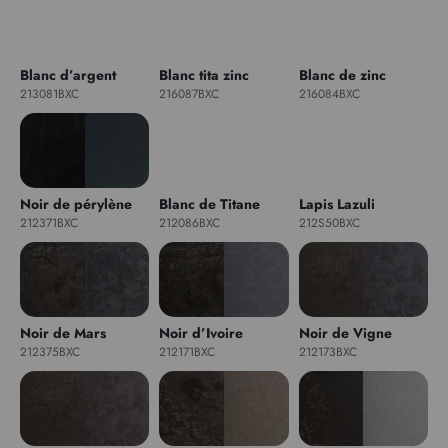
Blanc d’argent
Blanc tita zinc
Blanc de zinc
213081BXC
216087BXC
216084BXC
Noir de pérylène
Blanc de Titane
Lapis Lazuli
212371BXC
212086BXC
212S50BXC
Noir de Mars
Noir d’Ivoire
Noir de Vigne
212375BXC
212171BXC
212173BXC