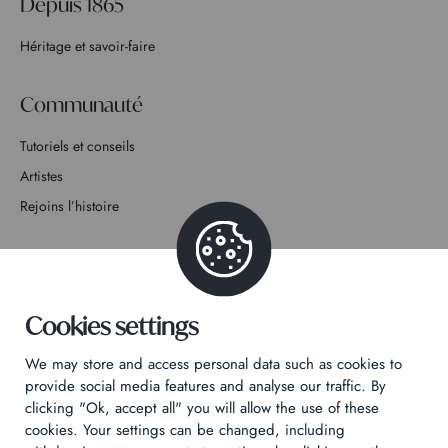
Depuis 1865
Héritage et savoir-faire
Communauté
Tutoriels et conseils
Artistes
Rejoins l’histoire
Contact
Cookies settings
We may store and access personal data such as cookies to
Politique de confidentialité
provide social media features and analyse our traffic. By
clicking "Ok, accept all" you will allow the use of these
Mentions légales
cookies. Your settings can be changed, including
Technical & Legal informations