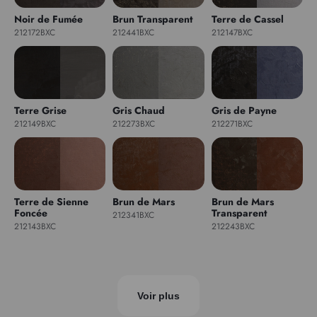
Noir de Fumée
Brun Transparent
Terre de Cassel
212172BXC
212441BXC
212147BXC
Terre Grise
Gris Chaud
Gris de Payne
212149BXC
212273BXC
212271BXC
Terre de Sienne
Brun de Mars
Brun de Mars
Foncée
Transparent
212341BXC
212143BXC
212243BXC
Voir plus