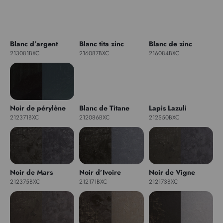
Blanc d’argent
Blanc tita zinc
Blanc de zinc
213081BXC
216087BXC
216084BXC
Noir de pérylène
Blanc de Titane
Lapis Lazuli
212371BXC
212086BXC
212S50BXC
Noir de Mars
Noir d’Ivoire
Noir de Vigne
212375BXC
212171BXC
212173BXC