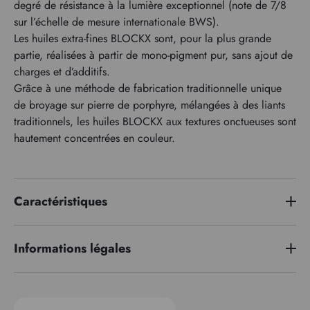
degré de résistance à la lumière exceptionnel (note de 7/8
sur l’échelle de mesure internationale BWS).
Les huiles extra-fines BLOCKX sont, pour la plus grande
partie, réalisées à partir de mono-pigment pur, sans ajout de
charges et d’additifs.
Grâce à une méthode de fabrication traditionnelle unique
de broyage sur pierre de porphyre, mélangées à des liants
traditionnels, les huiles BLOCKX aux textures onctueuses sont
hautement concentrées en couleur.
Caractéristiques
Série de prix
3
Informations légales
Indice pigmentaire
PR149
EUH 208 : Contient cobalt bis(2-ethylhexanoate) (136-52-7).
Transparence
Transparent
Peut produire une réaction allergique