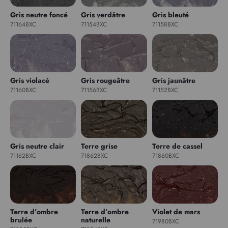
Gris neutre foncé
Gris verdâtre
Gris bleuté
71164BXC
71154BXC
71158BXC
Gris violacé
Gris rougeâtre
Gris jaunâtre
71160BXC
71156BXC
71152BXC
Gris neutre clair
Terre grise
Terre de cassel
71162BXC
71862BXC
71860BXC
Terre d’ombre
Terre d’ombre
Violet de mars
brulée
naturelle
71980BXC