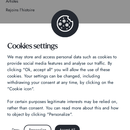
Artistes
Rejoins l’histoire
Contact
Cookies settings
We may store and access personal data such as cookies to
Politique de confidentialité
provide social media features and analyse our traffic. By
Mentions légales
clicking "Ok, accept all" you will allow the use of these
cookies. Your settings can be changed, including
Technical & Legal informations
withdrawing your consent at any time, by clicking on the
"Cookie icon".
Made by
Izhak
For certain purposes legitimate interests may be relied on,
rather than consent. You can read more about this and how
to object by clicking "Personalize".
Deny
Personalize
Accept All