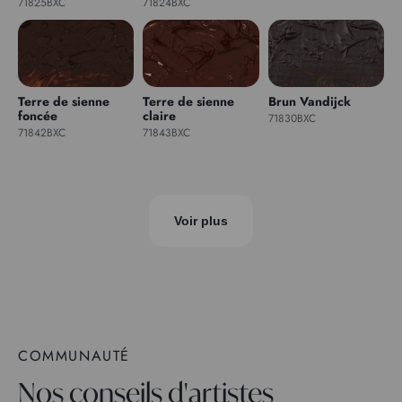
71825BXC
71824BXC
Terre de sienne
Terre de sienne
Brun Vandijck
foncée
claire
71830BXC
71842BXC
71843BXC
Voir plus
COMMUNAUTÉ
Nos conseils d'artistes