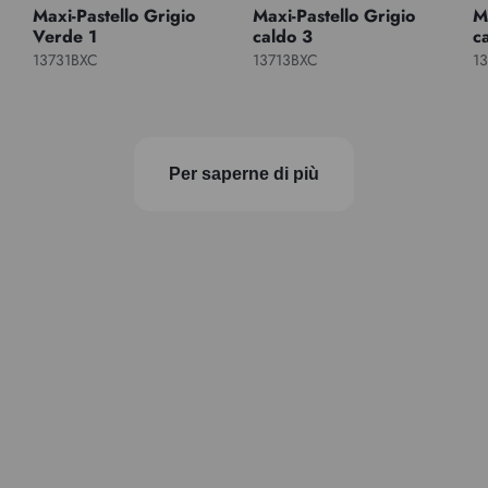
Maxi-Pastello Grigio
Maxi-Pastello Grigio
M
Verde 1
caldo 3
c
13731BXC
13713BXC
1
Per saperne di più