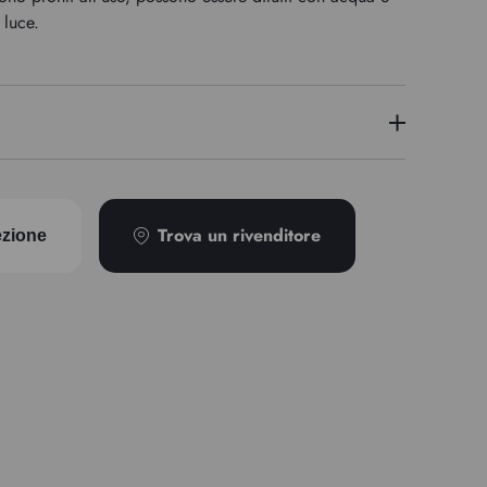
 luce.
PY42/PG7
Trova un rivenditore
ezione