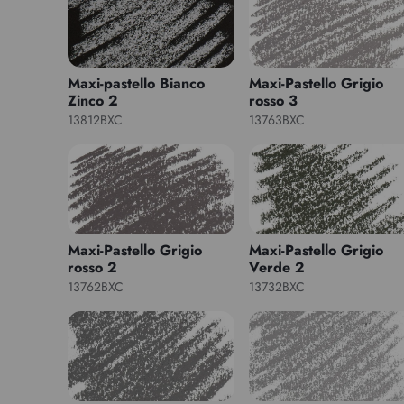
Maxi-pastello Bianco
Maxi-Pastello Grigio
Zinco 2
rosso 3
13812BXC
13763BXC
Maxi-Pastello Grigio
Maxi-Pastello Grigio
rosso 2
Verde 2
13762BXC
13732BXC