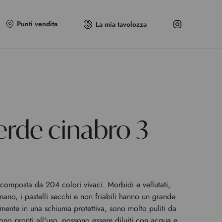
Punti vendita
La mia tavolozza
erde cinabro 3
omposta da 204 colori vivaci. Morbidi e vellutati,
 mano, i pastelli secchi e non friabili hanno un grande
rmente in una schiuma protettiva, sono molto puliti da
no pronti all'uso, possono essere diluiti con acqua e