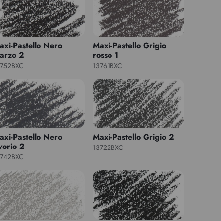
axi-Pastello Nero
Maxi-Pastello Grigio
arzo 2
rosso 1
3752BXC
13761BXC
axi-Pastello Nero
Maxi-Pastello Grigio 2
vorio 2
13722BXC
3742BXC