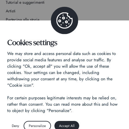
Tutorial e suggerimenti
Artisti
Partecipa alla storia
Contatto
Cookies settings
We may store and access personal data such as cookies to
provide social media features and analyse our traffic. By
clicking "Ok, accept all" you will allow the use of these
Informativa sulla privacy
cookies. Your settings can be changed, including
Informazioni legali
withdrawing your consent at any time, by clicking on the
"Cookie icon".
Technical & Legal informations
For certain purposes legitimate interests may be relied on,
Made by
Izhak
rather than consent. You can read more about this and how
to object by clicking "Personalize".
Deny
Personalize
Accept All