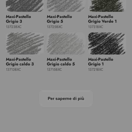
Maxi-Pastello
Maxi-Pastello
Maxi-Pastello
Grigio 3
Grigio 5
Grigio Verde 1
13723BXC
13725BXC
13731BXC
Maxi-Pastello
Maxi-Pastello
Maxi-Pastello
Grigio caldo 3
Grigio caldo 5
Grigio 1
13713BXC
13715BXC
13721BXC
Per saperne di più