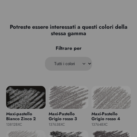
Potreste essere interessati a questi colori della
stessa gamma
Filtrare per
Maxi-pastello
Maxi-Pastello
Maxi-Pastello
Bianco Zinco 2
Grigio rosso 3
Grigio rosso 4
13812BXC
13763BXC
13764BXC