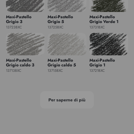
Maxi-Pastello
Maxi-Pastello
Maxi-Pastello
Grigio 3
Grigio 5
Grigio Verde 1
13723BXC
13725BXC
13731BXC
Maxi-Pastello
Maxi-Pastello
Maxi-Pastello
Grigio caldo 3
Grigio caldo 5
Grigio 1
13713BXC
13715BXC
13721BXC
Per saperne di più