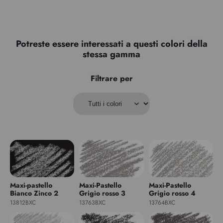
Potreste essere interessati a questi colori della
stessa gamma
Filtrare per
Maxi-pastello
Maxi-Pastello
Maxi-Pastello
Bianco Zinco 2
Grigio rosso 3
Grigio rosso 4
13812BXC
13763BXC
13764BXC