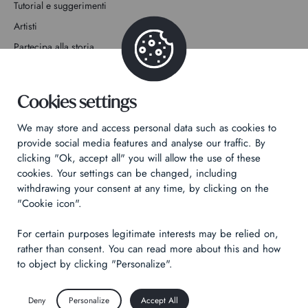
Tutorial e suggerimenti
Artisti
Partecipa alla storia
Contatto
Cookies settings
We may store and access personal data such as cookies to
provide social media features and analyse our traffic. By
clicking "Ok, accept all" you will allow the use of these
Informativa sulla privacy
cookies. Your settings can be changed, including
Informazioni legali
withdrawing your consent at any time, by clicking on the
"Cookie icon".
Technical & Legal informations
For certain purposes legitimate interests may be relied on,
Made by
Izhak
rather than consent. You can read more about this and how
to object by clicking "Personalize".
Deny
Personalize
Accept All