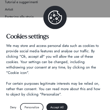
Tutorial e suggerimenti
Artisti
Partecipa alla storia
Contatto
Cookies settings
We may store and access personal data such as cookies to
provide social media features and analyse our traffic. By
clicking "Ok, accept all" you will allow the use of these
Informativa sulla privacy
cookies. Your settings can be changed, including
Informazioni legali
withdrawing your consent at any time, by clicking on the
"Cookie icon".
Technical & Legal informations
For certain purposes legitimate interests may be relied on,
Made by
Izhak
rather than consent. You can read more about this and how
to object by clicking "Personalize".
Deny
Personalize
Accept All