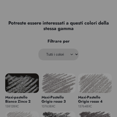
Potreste essere interessati a questi colori della
stessa gamma
Filtrare per
Maxi-pastello
Maxi-Pastello
Maxi-Pastello
Bianco Zinco 2
Grigio rosso 3
Grigio rosso 4
13812BXC
13763BXC
13764BXC