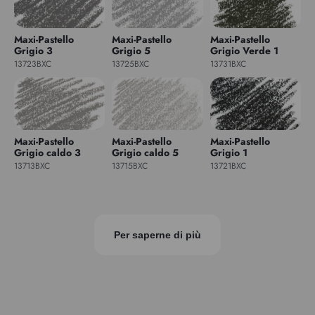
Maxi-Pastello
Maxi-Pastello
Maxi-Pastello
Grigio 3
Grigio 5
Grigio Verde 1
13723BXC
13725BXC
13731BXC
Maxi-Pastello
Maxi-Pastello
Maxi-Pastello
Grigio caldo 3
Grigio caldo 5
Grigio 1
13713BXC
13715BXC
13721BXC
Per saperne di più