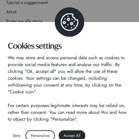
Tutorial e suggerimenti
Artisti
Partecipa alla storia
Contatto
Cookies settings
We may store and access personal data such as cookies to
provide social media features and analyse our traffic. By
clicking "Ok, accept all" you will allow the use of these
Informativa sulla privacy
cookies. Your settings can be changed, including
Informazioni legali
withdrawing your consent at any time, by clicking on the
"Cookie icon".
Technical & Legal informations
For certain purposes legitimate interests may be relied on,
Made by
Izhak
rather than consent. You can read more about this and how
to object by clicking "Personalize".
Deny
Personalize
Accept All