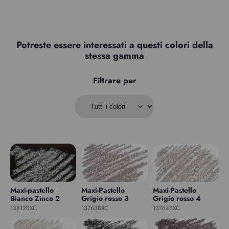
Potreste essere interessati a questi colori della
stessa gamma
Filtrare per
Maxi-pastello
Maxi-Pastello
Maxi-Pastello
Bianco Zinco 2
Grigio rosso 3
Grigio rosso 4
13812BXC
13763BXC
13764BXC