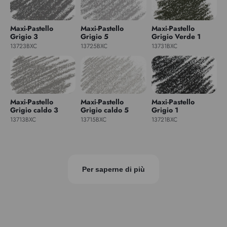
Maxi-Pastello
Maxi-Pastello
Maxi-Pastello
Grigio 3
Grigio 5
Grigio Verde 1
13723BXC
13725BXC
13731BXC
Maxi-Pastello
Maxi-Pastello
Maxi-Pastello
Grigio caldo 3
Grigio caldo 5
Grigio 1
13713BXC
13715BXC
13721BXC
Per saperne di più