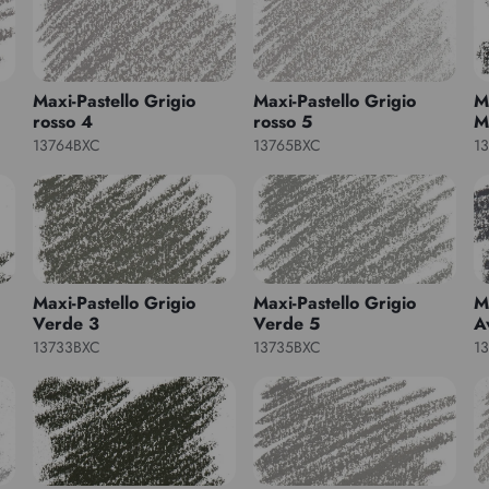
Maxi-Pastello Grigio
Maxi-Pastello Grigio
M
rosso 4
rosso 5
M
13764BXC
13765BXC
1
Maxi-Pastello Grigio
Maxi-Pastello Grigio
M
Verde 3
Verde 5
A
13733BXC
13735BXC
1