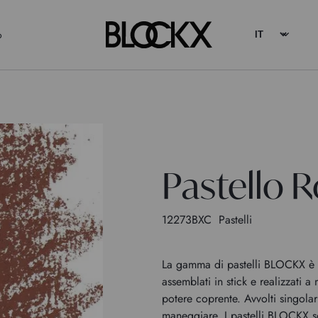
o
Pastello 
12273BXC
Pastelli
La gamma di pastelli BLOCKX è c
assemblati in stick e realizzati a
potere coprente. Avvolti singola
maneggiare. I pastelli BLOCKX so