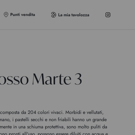
Punti vendita
La mia tavolozza
Rosso Marte 3
omposta da 204 colori vivaci. Morbidi e vellutati,
 mano, i pastelli secchi e non friabili hanno un grande
rmente in una schiuma protettiva, sono molto puliti da
no pronti all'uso, possono essere diluiti con acqua e