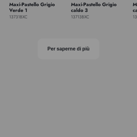
Maxi-Pastello Grigio
Maxi-Pastello Grigio
M
Verde 1
caldo 3
c
13731BXC
13713BXC
1
Per saperne di più