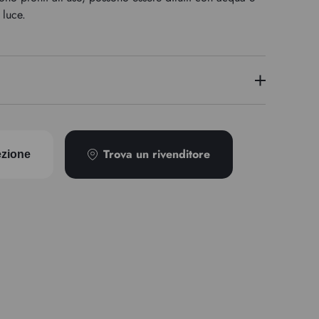
 luce.
PR101
Trova un rivenditore
ezione