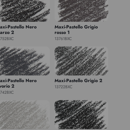
axi-Pastello Nero
Maxi-Pastello Grigio
arzo 2
rosso 1
3752BXC
13761BXC
axi-Pastello Nero
Maxi-Pastello Grigio 2
vorio 2
13722BXC
3742BXC