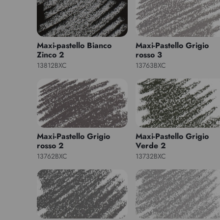
Maxi-pastello Bianco
Maxi-Pastello Grigio
Zinco 2
rosso 3
13812BXC
13763BXC
Maxi-Pastello Grigio
Maxi-Pastello Grigio
rosso 2
Verde 2
13762BXC
13732BXC