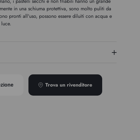
 mano, i pastelli secchi e non friabili hanno un grande
rmente in una schiuma protettiva, sono molto puliti da
no pronti all'uso, possono essere diluiti con acqua e
 luce.
PBk9 / PBk6
Trova un rivenditore
ezione