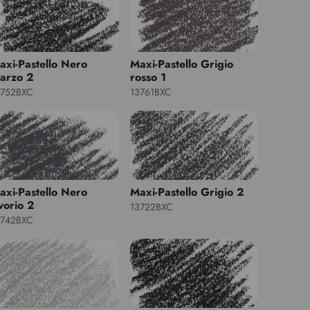
axi-Pastello Nero
Maxi-Pastello Grigio
arzo 2
rosso 1
3752BXC
13761BXC
axi-Pastello Nero
Maxi-Pastello Grigio 2
vorio 2
13722BXC
3742BXC