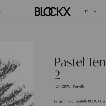
o
Pastel Ten
2
12742BXC
Pastelli
La gamma di pastelli BLOCKX è c