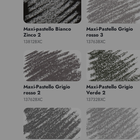
Maxi-pastello Bianco
Maxi-Pastello Grigio
Zinco 2
rosso 3
13812BXC
13763BXC
Maxi-Pastello Grigio
Maxi-Pastello Grigio
rosso 2
Verde 2
13762BXC
13732BXC