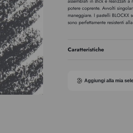
assemblati in stick e realizzati a
potere coprente. Avvolti singola
maneggiare. I pastelli BLOCKX so
sono perfettamente resistenti alla
Caratteristiche
Indice di pigmento
Aggiungi alla mia sel