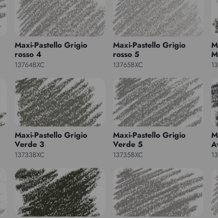
Maxi-Pastello Grigio
Maxi-Pastello Grigio
M
rosso 4
rosso 5
M
13764BXC
13765BXC
1
Maxi-Pastello Grigio
Maxi-Pastello Grigio
M
Verde 3
Verde 5
A
13733BXC
13735BXC
1