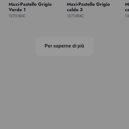
Maxi-Pastello Grigio
Maxi-Pastello Grigio
M
Verde 1
caldo 3
c
13731BXC
13713BXC
1
Per saperne di più