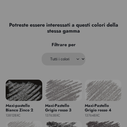
Potreste essere interessati a questi colori della
stessa gamma
Filtrare per
Maxi-pastello
Maxi-Pastello
Maxi-Pastello
Bianco Zinco 2
Grigio rosso 3
Grigio rosso 4
13812BXC
13763BXC
13764BXC