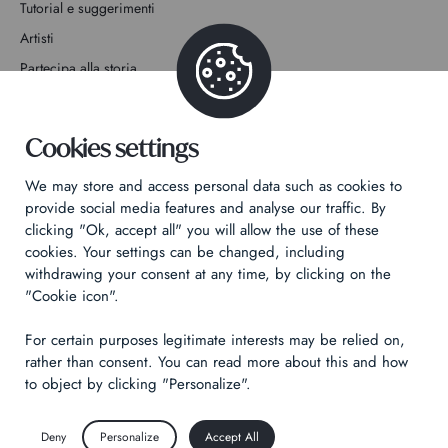
Tutorial e suggerimenti
Artisti
Partecipa alla storia
Contatto
Cookies settings
We may store and access personal data such as cookies to
provide social media features and analyse our traffic. By
clicking "Ok, accept all" you will allow the use of these
Informativa sulla privacy
cookies. Your settings can be changed, including
Informazioni legali
withdrawing your consent at any time, by clicking on the
"Cookie icon".
Technical & Legal informations
For certain purposes legitimate interests may be relied on,
Made by
Izhak
rather than consent. You can read more about this and how
to object by clicking "Personalize".
Deny
Personalize
Accept All