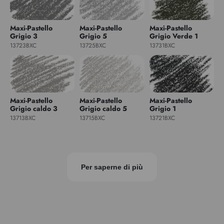
Maxi-Pastello
Maxi-Pastello
Maxi-Pastello
Grigio 3
Grigio 5
Grigio Verde 1
13723BXC
13725BXC
13731BXC
Maxi-Pastello
Maxi-Pastello
Maxi-Pastello
Grigio caldo 3
Grigio caldo 5
Grigio 1
13713BXC
13715BXC
13721BXC
Per saperne di più