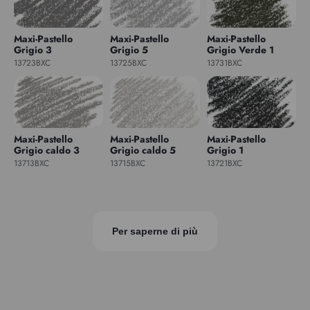
Maxi-Pastello
Maxi-Pastello
Maxi-Pastello
Grigio 3
Grigio 5
Grigio Verde 1
13723BXC
13725BXC
13731BXC
Maxi-Pastello
Maxi-Pastello
Maxi-Pastello
Grigio caldo 3
Grigio caldo 5
Grigio 1
13713BXC
13715BXC
13721BXC
Per saperne di più