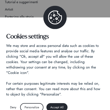
Tutorial e suggerimenti
Artisti
Partecipa alla storia
Contatto
Cookies settings
We may store and access personal data such as cookies to
provide social media features and analyse our traffic. By
clicking "Ok, accept all" you will allow the use of these
Informativa sulla privacy
cookies. Your settings can be changed, including
Informazioni legali
withdrawing your consent at any time, by clicking on the
"Cookie icon".
Technical & Legal informations
For certain purposes legitimate interests may be relied on,
Made by
Izhak
rather than consent. You can read more about this and how
to object by clicking "Personalize".
Deny
Personalize
Accept All