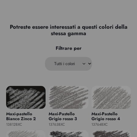
Potreste essere interessati a questi colori della
stessa gamma
Filtrare per
Maxi-pastello
Maxi-Pastello
Maxi-Pastello
Bianco Zinco 2
Grigio rosso 3
Grigio rosso 4
13812BXC
13763BXC
13764BXC