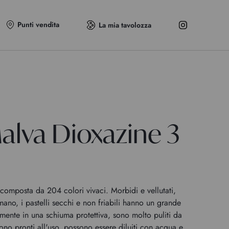
Punti vendita
La mia tavolozza
alva Dioxazine 3
omposta da 204 colori vivaci. Morbidi e vellutati,
 mano, i pastelli secchi e non friabili hanno un grande
rmente in una schiuma protettiva, sono molto puliti da
no pronti all'uso, possono essere diluiti con acqua e