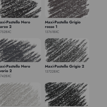
axi-Pastello Nero
Maxi-Pastello Grigio
arzo 2
rosso 1
3752BXC
13761BXC
axi-Pastello Nero
Maxi-Pastello Grigio 2
vorio 2
13722BXC
3742BXC