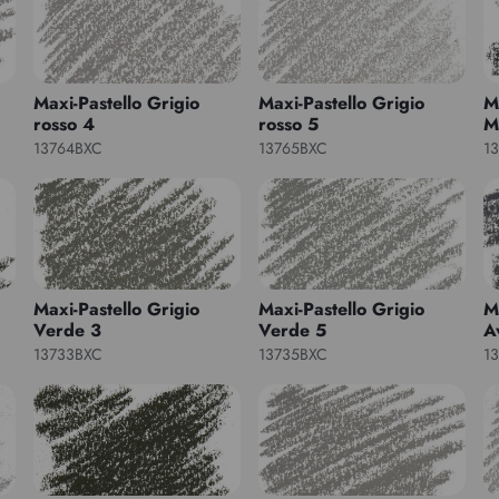
Maxi-Pastello Grigio
Maxi-Pastello Grigio
M
rosso 4
rosso 5
M
13764BXC
13765BXC
1
Maxi-Pastello Grigio
Maxi-Pastello Grigio
M
Verde 3
Verde 5
A
13733BXC
13735BXC
1