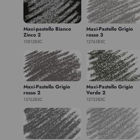
Maxi-pastello Bianco
Maxi-Pastello Grigio
Zinco 2
rosso 3
13812BXC
13763BXC
Maxi-Pastello Grigio
Maxi-Pastello Grigio
rosso 2
Verde 2
13762BXC
13732BXC