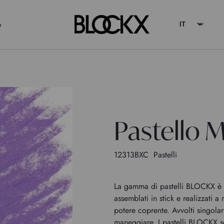
o
Pastello M
12313BXC
Pastelli
La gamma di pastelli BLOCKX è c
assemblati in stick e realizzati a
potere coprente. Avvolti singola
maneggiare. I pastelli BLOCKX so