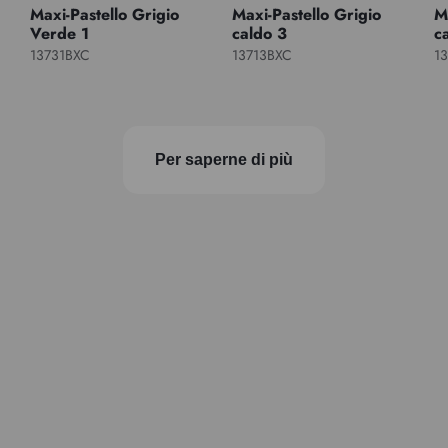
Maxi-Pastello Grigio
Maxi-Pastello Grigio
M
Verde 1
caldo 3
c
13731BXC
13713BXC
1
Per saperne di più