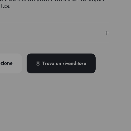
 luce.
PV23
Trova un rivenditore
ezione