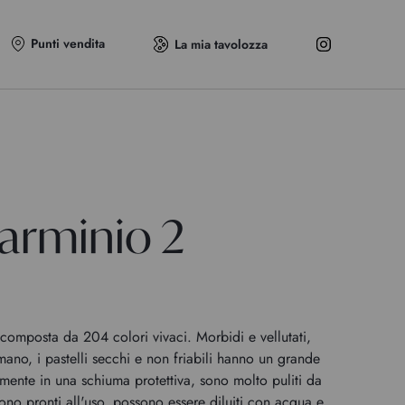
Punti vendita
La mia tavolozza
Carminio 2
omposta da 204 colori vivaci. Morbidi e vellutati,
 mano, i pastelli secchi e non friabili hanno un grande
rmente in una schiuma protettiva, sono molto puliti da
no pronti all'uso, possono essere diluiti con acqua e