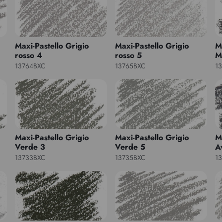
Maxi-Pastello Grigio
Maxi-Pastello Grigio
M
rosso 4
rosso 5
M
13764BXC
13765BXC
1
Maxi-Pastello Grigio
Maxi-Pastello Grigio
M
Verde 3
Verde 5
A
13733BXC
13735BXC
1