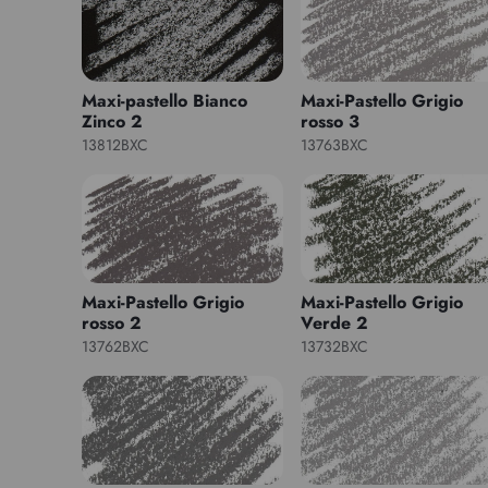
Maxi-pastello Bianco
Maxi-Pastello Grigio
Zinco 2
rosso 3
13812BXC
13763BXC
Maxi-Pastello Grigio
Maxi-Pastello Grigio
rosso 2
Verde 2
13762BXC
13732BXC