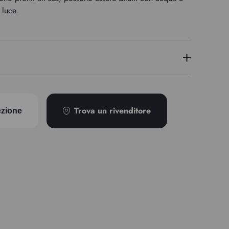
 luce.
PR254/PR264
Trova un rivenditore
ezione