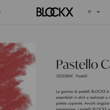
o
Pastello 
12232BXC
Pastelli
La gamma di pastelli BLOCKX è c
assemblati in stick e realizzati a
potere coprente. Avvolti singola
maneggiare. I pastelli BLOCKX so