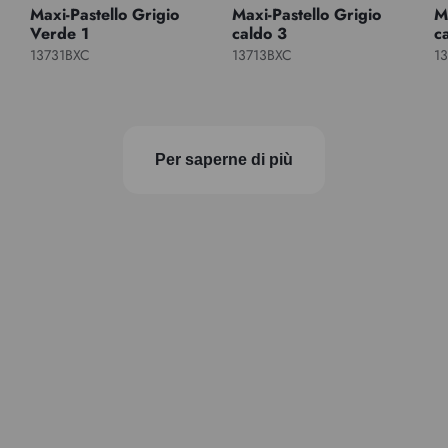
Maxi-Pastello Grigio
Maxi-Pastello Grigio
M
Verde 1
caldo 3
c
13731BXC
13713BXC
1
Per saperne di più