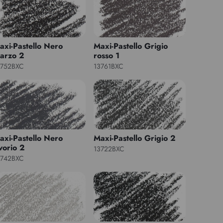
axi-Pastello Nero
Maxi-Pastello Grigio
arzo 2
rosso 1
3752BXC
13761BXC
axi-Pastello Nero
Maxi-Pastello Grigio 2
vorio 2
13722BXC
3742BXC