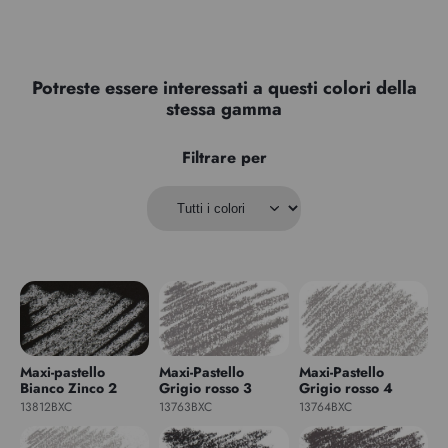
Potreste essere interessati a questi colori della
stessa gamma
Filtrare per
Maxi-pastello
Maxi-Pastello
Maxi-Pastello
Bianco Zinco 2
Grigio rosso 3
Grigio rosso 4
13812BXC
13763BXC
13764BXC