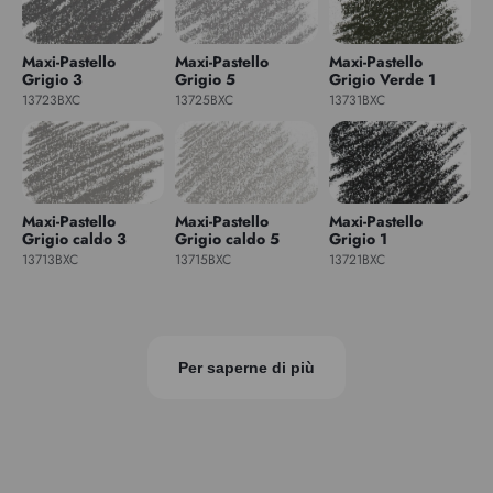
Maxi-Pastello
Maxi-Pastello
Maxi-Pastello
Grigio 3
Grigio 5
Grigio Verde 1
13723BXC
13725BXC
13731BXC
Maxi-Pastello
Maxi-Pastello
Maxi-Pastello
Grigio caldo 3
Grigio caldo 5
Grigio 1
13713BXC
13715BXC
13721BXC
Per saperne di più