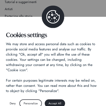
Tutorial e suggerimenti
Artisti
Partecipa alla storia
Contatto
Cookies settings
We may store and access personal data such as cookies to
provide social media features and analyse our traffic. By
clicking "Ok, accept all" you will allow the use of these
Informativa sulla privacy
cookies. Your settings can be changed, including
Informazioni legali
withdrawing your consent at any time, by clicking on the
"Cookie icon".
Technical & Legal informations
For certain purposes legitimate interests may be relied on,
Made by
Izhak
rather than consent. You can read more about this and how
to object by clicking "Personalize".
Deny
Personalize
Accept All