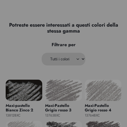
Potreste essere interessati a questi colori della
stessa gamma
Filtrare per
Maxi-pastello
Maxi-Pastello
Maxi-Pastello
Bianco Zinco 2
Grigio rosso 3
Grigio rosso 4
13812BXC
13763BXC
13764BXC