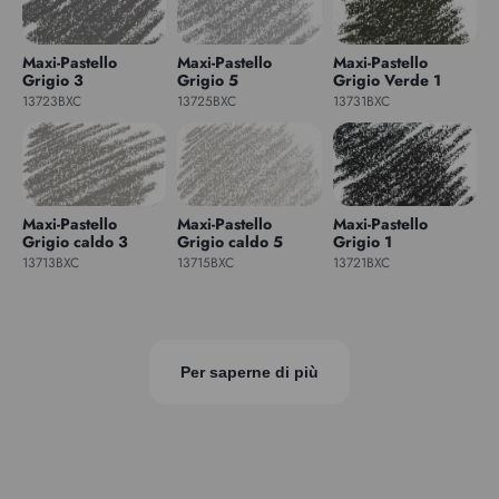
Maxi-Pastello
Maxi-Pastello
Maxi-Pastello
Grigio 3
Grigio 5
Grigio Verde 1
13723BXC
13725BXC
13731BXC
Maxi-Pastello
Maxi-Pastello
Maxi-Pastello
Grigio caldo 3
Grigio caldo 5
Grigio 1
13713BXC
13715BXC
13721BXC
Per saperne di più