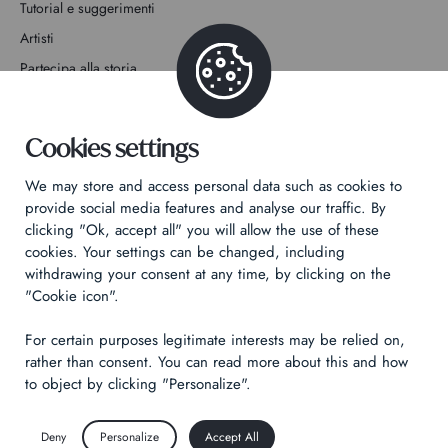
Tutorial e suggerimenti
Artisti
Partecipa alla storia
Contatto
Cookies settings
We may store and access personal data such as cookies to
provide social media features and analyse our traffic. By
clicking "Ok, accept all" you will allow the use of these
Informativa sulla privacy
cookies. Your settings can be changed, including
Informazioni legali
withdrawing your consent at any time, by clicking on the
"Cookie icon".
Technical & Legal informations
For certain purposes legitimate interests may be relied on,
Made by
Izhak
rather than consent. You can read more about this and how
to object by clicking "Personalize".
Deny
Personalize
Accept All