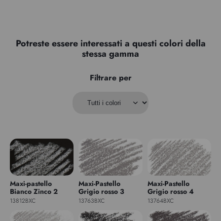
Potreste essere interessati a questi colori della
stessa gamma
Filtrare per
Maxi-pastello
Maxi-Pastello
Maxi-Pastello
Bianco Zinco 2
Grigio rosso 3
Grigio rosso 4
13812BXC
13763BXC
13764BXC