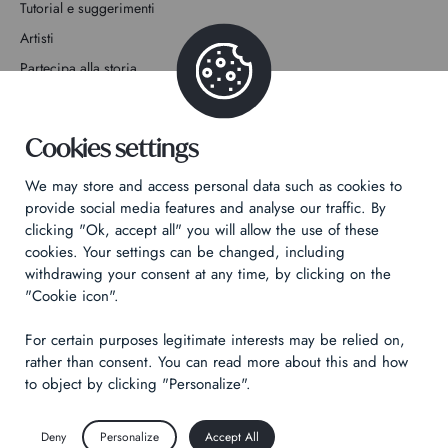
Tutorial e suggerimenti
Artisti
Partecipa alla storia
Contatto
Cookies settings
We may store and access personal data such as cookies to
provide social media features and analyse our traffic. By
clicking "Ok, accept all" you will allow the use of these
Informativa sulla privacy
cookies. Your settings can be changed, including
Informazioni legali
withdrawing your consent at any time, by clicking on the
"Cookie icon".
Technical & Legal informations
For certain purposes legitimate interests may be relied on,
Made by
Izhak
rather than consent. You can read more about this and how
to object by clicking "Personalize".
Deny
Personalize
Accept All