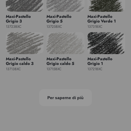
Maxi-Pastello
Maxi-Pastello
Maxi-Pastello
Grigio 3
Grigio 5
Grigio Verde 1
13723BXC
13725BXC
13731BXC
Maxi-Pastello
Maxi-Pastello
Maxi-Pastello
Grigio caldo 3
Grigio caldo 5
Grigio 1
13713BXC
13715BXC
13721BXC
Per saperne di più