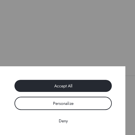
Accept All
Made by
Izhak
Personalize
Deny