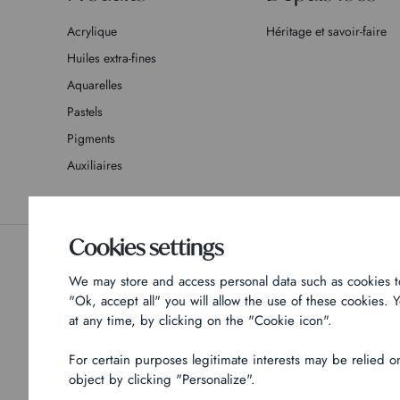
Acrylique
Héritage et savoir-faire
Huiles extra-fines
Aquarelles
Pastels
Pigments
Auxiliaires
Cookies settings
Politique de confidentialité
Mentions légales
Technical
We may store and access personal data such as cookies to 
"Ok, accept all" you will allow the use of these cookies
at any time, by clicking on the "Cookie icon".
For certain purposes legitimate interests may be relied 
object by clicking "Personalize".