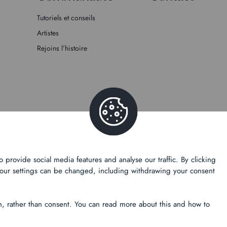
Tutoriels et conseils
Artistes
Rejoins l’histoire
 & Legal informations
provide social media features and analyse our traffic. By clicking
. Your settings can be changed, including withdrawing your consent
on, rather than consent. You can read more about this and how to