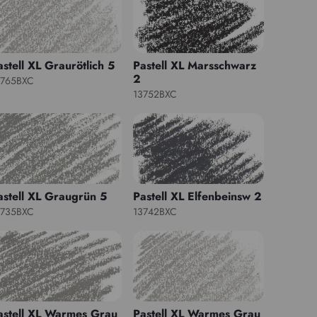
astell XL Graurötlich 5
Pastell XL Marsschwarz
2
3765BXC
13752BXC
astell XL Graugrün 5
Pastell XL Elfenbeinsw 2
3735BXC
13742BXC
astell XL Warmes Grau
Pastell XL Warmes Grau