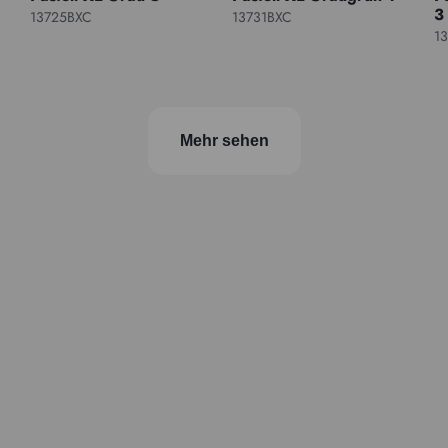
3
13725BXC
13731BXC
1
Mehr sehen