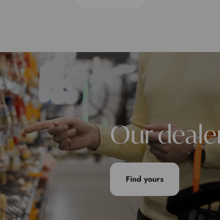
Our deale
Find yours