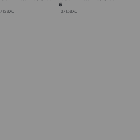
5
3713BXC
13715BXC