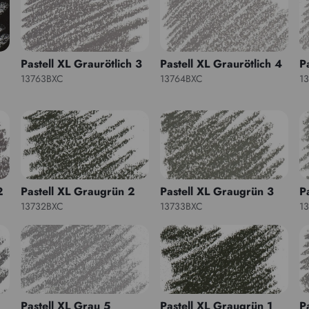
Pastell XL Graurötlich 3
Pastell XL Graurötlich 4
P
13763BXC
13764BXC
1
2
Pastell XL Graugrün 2
Pastell XL Graugrün 3
P
13732BXC
13733BXC
1
Pastell XL Grau 5
Pastell XL Graugrün 1
P