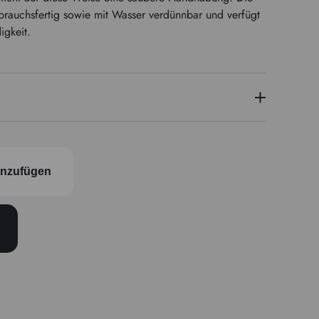
brauchsfertig sowie mit Wasser verdünnbar und verfügt
igkeit.
PY184/PG7
inzufügen