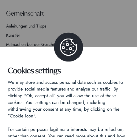
Gemeinschaft
Anleitungen und Tipps
Künstler
Mitmachen bei der Geschichte
Kontakt
Cookies settings
We may store and access personal data such as cookies to
provide social media features and analyse our traffic. By
clicking "Ok, accept all" you will allow the use of these
Datenschutzrichtlinie
cookies. Your settings can be changed, including
Rechtliche Hinweise
withdrawing your consent at any time, by clicking on the
Technical & Legal informations
"Cookie icon".
For certain purposes legitimate interests may be relied on,
Made by
Izhak
rather than consent. You can read more about this and how