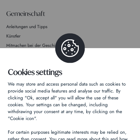
Gemeinschaft
Anleitungen und Tipps
Künstler
Mitmachen bei der Geschichte
Kontakt
Cookies settings
We may store and access personal data such as cookies to
provide social media features and analyse our traffic. By
clicking "Ok, accept all" you will allow the use of these
Datenschutzrichtlinie
cookies. Your settings can be changed, including
Rechtliche Hinweise
withdrawing your consent at any time, by clicking on the
Technical & Legal informations
"Cookie icon".
For certain purposes legitimate interests may be relied on,
Made by
Izhak
rather than consent. You can read more about this and how