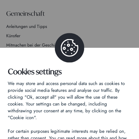
Gemeinschaft
Anleitungen und Tipps
Künstler
Mitmachen bei der Geschichte
Kontakt
Cookies settings
We may store and access personal data such as cookies to
provide social media features and analyse our traffic. By
clicking "Ok, accept all" you will allow the use of these
Datenschutzrichtlinie
cookies. Your settings can be changed, including
Rechtliche Hinweise
withdrawing your consent at any time, by clicking on the
Technical & Legal informations
"Cookie icon".
For certain purposes legitimate interests may be relied on,
Made by
Izhak
rather than consent. You can read more about this and how