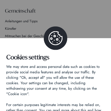
Gemeinschaft
Anleitungen und Tipps
Künstler
Mitmachen bei der Geschichte
Kontakt
Cookies settings
We may store and access personal data such as cookies to
provide social media features and analyse our traffic. By
clicking "Ok, accept all" you will allow the use of these
Datenschutzrichtlinie
cookies. Your settings can be changed, including
Rechtliche Hinweise
withdrawing your consent at any time, by clicking on the
Technical & Legal informations
"Cookie icon".
For certain purposes legitimate interests may be relied on,
Made by
Izhak
rather than consent. You can read more about this and how