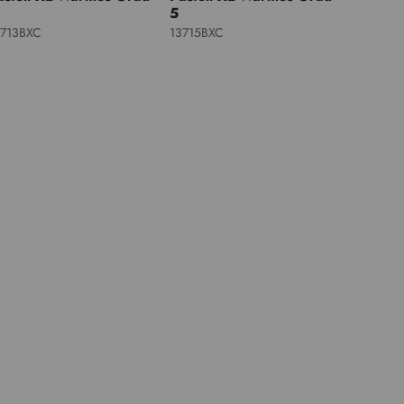
5
3713BXC
13715BXC