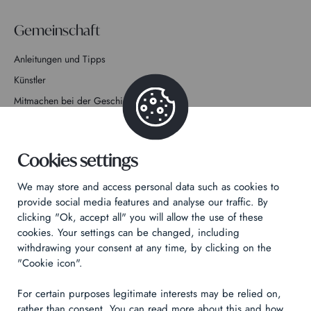
Gemeinschaft
Anleitungen und Tipps
Künstler
Mitmachen bei der Geschichte
Kontakt
Cookies settings
We may store and access personal data such as cookies to
provide social media features and analyse our traffic. By
clicking "Ok, accept all" you will allow the use of these
Datenschutzrichtlinie
cookies. Your settings can be changed, including
Rechtliche Hinweise
withdrawing your consent at any time, by clicking on the
Technical & Legal informations
"Cookie icon".
For certain purposes legitimate interests may be relied on,
Made by
Izhak
rather than consent. You can read more about this and how