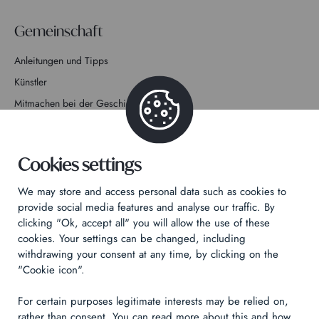
Gemeinschaft
Anleitungen und Tipps
Künstler
Mitmachen bei der Geschichte
Kontakt
Cookies settings
We may store and access personal data such as cookies to
provide social media features and analyse our traffic. By
clicking "Ok, accept all" you will allow the use of these
Datenschutzrichtlinie
cookies. Your settings can be changed, including
Rechtliche Hinweise
withdrawing your consent at any time, by clicking on the
Technical & Legal informations
"Cookie icon".
For certain purposes legitimate interests may be relied on,
Made by
Izhak
rather than consent. You can read more about this and how