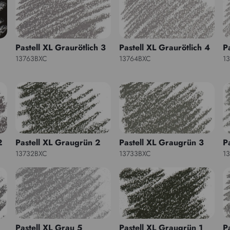
Pastell XL Graurötlich 3
Pastell XL Graurötlich 4
P
13763BXC
13764BXC
1
2
Pastell XL Graugrün 2
Pastell XL Graugrün 3
P
13732BXC
13733BXC
1
Pastell XL Grau 5
Pastell XL Graugrün 1
P