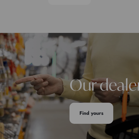
Our deale
Find yours