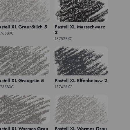
astell XL Graurötlich 5
Pastell XL Marsschwarz
2
3765BXC
13752BXC
astell XL Graugrün 5
Pastell XL Elfenbeinsw 2
3735BXC
13742BXC
astell XL Warmes Grau
Pastell XL Warmes Grau