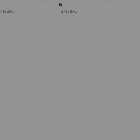
5
3713BXC
13715BXC