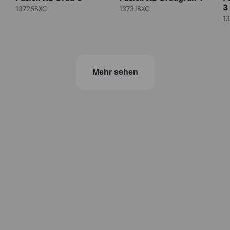
3
13725BXC
13731BXC
1
Mehr sehen