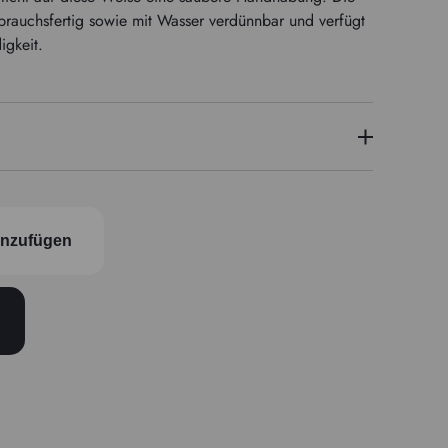
brauchsfertig sowie mit Wasser verdünnbar und verfügt
igkeit.
PBk11/PW6/PG17
inzufügen