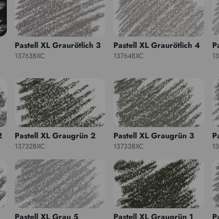
Pastell XL Graurötlich 3
Pastell XL Graurötlich 4
P
13763BXC
13764BXC
1
2
Pastell XL Graugrün 2
Pastell XL Graugrün 3
P
13732BXC
13733BXC
1
Pastell XL Grau 5
Pastell XL Graugrün 1
P