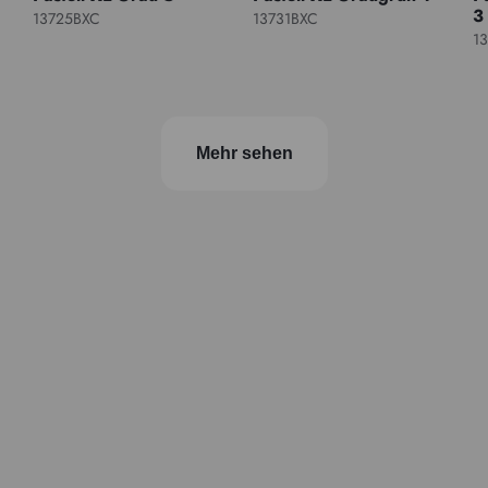
3
13725BXC
13731BXC
1
Mehr sehen