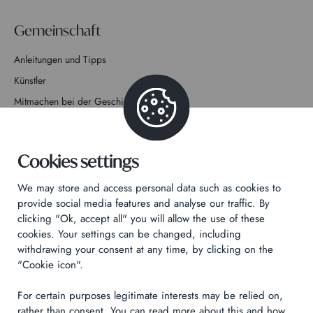
Gemeinschaft
Anleitungen und Tipps
Künstler
Mitmachen bei der Geschichte
Kontakt
Cookies settings
We may store and access personal data such as cookies to
provide social media features and analyse our traffic. By
clicking "Ok, accept all" you will allow the use of these
Datenschutzrichtlinie
cookies. Your settings can be changed, including
Rechtliche Hinweise
withdrawing your consent at any time, by clicking on the
Technical & Legal informations
"Cookie icon".
For certain purposes legitimate interests may be relied on,
Made by
Izhak
rather than consent. You can read more about this and how