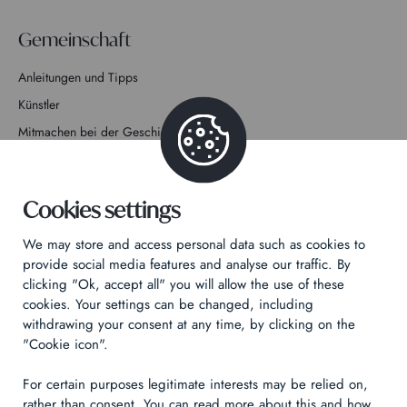
Gemeinschaft
Anleitungen und Tipps
Künstler
Mitmachen bei der Geschichte
Kontakt
Cookies settings
We may store and access personal data such as cookies to
provide social media features and analyse our traffic. By
clicking "Ok, accept all" you will allow the use of these
Datenschutzrichtlinie
cookies. Your settings can be changed, including
Rechtliche Hinweise
withdrawing your consent at any time, by clicking on the
Technical & Legal informations
"Cookie icon".
For certain purposes legitimate interests may be relied on,
Made by
Izhak
rather than consent. You can read more about this and how